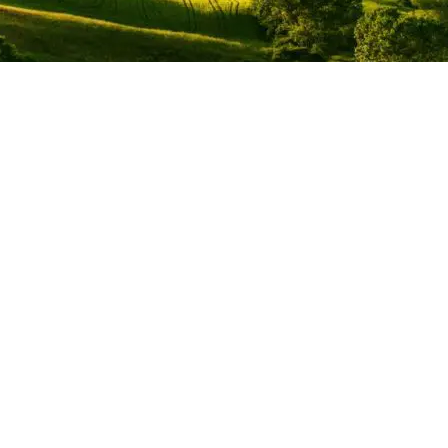
“I VITICOLTORI FELICE & ARMANDO MERGÈ
SOCIETÀ AGRICOLA A R.L.”
Via Tripoli n. 5/7 – 72020 Erchie (BR)
Capitale sociale Euro 2.924.106,01 i.v.
Registro delle Imprese di Lecce
Codice fiscale e P.Iva 08491921006
R.E.A. LE – 347258
Codice Accisa: IT00RMV00166E