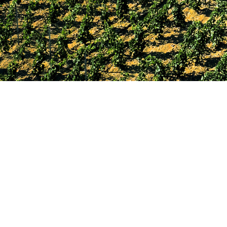
“I VITICOLTORI FELICE & ARMANDO MERGÈ
SOCIETÀ AGRICOLA A R.L.”
Via Tripoli n. 5/7 – 72020 Erchie (BR)
Capitale sociale Euro 2.924.106,01 i.v.
Registro delle Imprese di Lecce