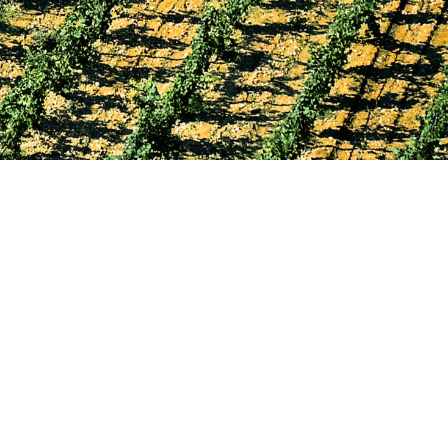
I VITICOLTORI
I VITICOLTORI
POGGIO LE VOLPI
FEMAR
PLV RISTORANTE BRACERIA
COOKIE POLICY
PRIVACY POLICY