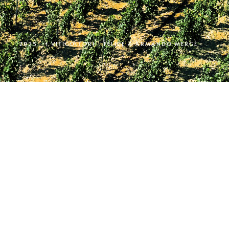
2025 ·
I VITICOLTORI | FELICE & ARMANDO MERGÈ
MENU
HOME
LA STORIA
I VINI
LE TENUTE
CONTATTI