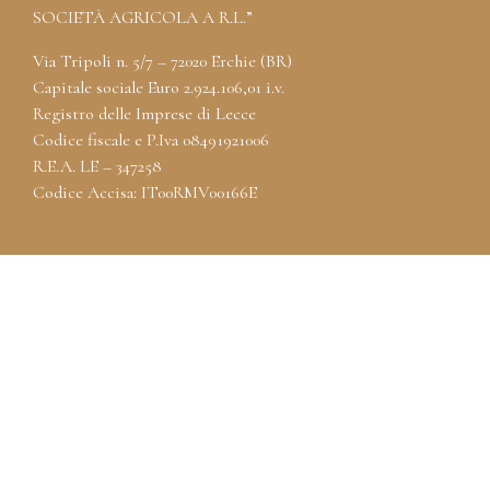
SOCIETÀ AGRICOLA A R.L.”
Via Tripoli n. 5/7 – 72020 Erchie (BR)
Capitale sociale Euro 2.924.106,01 i.v.
Registro delle Imprese di Lecce
Codice fiscale e P.Iva 08491921006
R.E.A. LE – 347258
Codice Accisa: IT00RMV00166E
MENU
HOME
LA STORIA
I VINI
LE TENUTE
CONTATTI